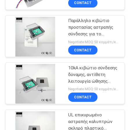
ΈΛΕΓΧΟΣ
CONTACT
Παράλληλο κιβώτιο
ΜΑΣ
προστασίας αστραπής
ΕΛΆΤΕ
σύνδεσης για το
ΣΕ
σύστημα GB18802-11
Negotiate MOQ:50 κομμάτι/κομμάτια
ηλιακής ενέργειας
ΕΠΑΦΉ
CONTACT
ΜΕ
10kA κιβώτιο σύνδεσης
δύναμης, αντίθετη
ΕΙΔΉΣΕΙΣ
λειτουργία ώθησης
κιβωτίων προστασίας
Negotiate MOQ:50 κομμάτι/κομμάτια
αστραπής
ΖΗΤΉΣΤΕ
CONTACT
ΈΝΑ
UL επικυρωμένο
ΑΠΌΣΠΑΣΜΑ
αστραπής καλυπτρών
σκληρό πλαστικό