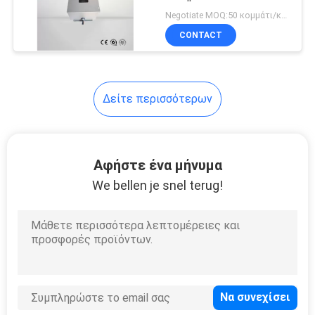
σύνδεσης καλωδίων
SITEMAP
Negotiate MOQ:50 κομμάτι/κομμάτια
κιβωτίων ηλεκτρικό
CONTACT
PRIVACY
POLICY
Δείτε περισσότερων
Αφήστε ένα μήνυμα
We bellen je snel terug!