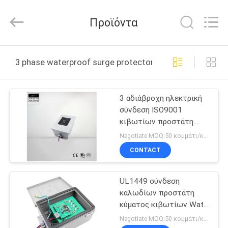
2026
Guangdong
Uchi
Προϊόντα
Technology
Co.,Ltd.
All
Rights
Reserved.
ΣΠΊΤΙ
3 phase waterproof surge protector box διαδικτυακή
ΠΡΟΪΌΝΤΑ
3 αδιάβροχη ηλεκτρική
σύνδεση ISO9001
ΠΕΡΊΠΟΥ
κιβωτίων προστάτη
ΕΜΕΊΣ
κύματος φάσης
Negotiate MOQ:50 κομμάτι/κομμάτια
εγκεκριμένη
CONTACT
ΓΎΡΟΣ
UL1449 σύνδεση
ΕΡΓΟΣΤΑΣΊΩΝ
καλωδίων προστάτη
κύματος κιβωτίων Watt
ΠΟΙΟΤΙΚΌΣ
480VAC με PTMOV
Negotiate MOQ:50 κομμάτι/κομμάτια