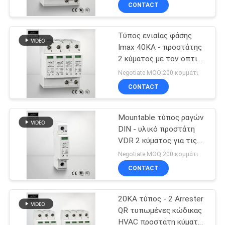
αστραπής
ΈΛΕΓΧΟΣ
CONTACT
επιχωμάτωσης Uc 385V
Τύπος ενιαίας φάσης
ΜΑΣ
Imax 40KA - προστάτης
ΕΛΆΤΕ
2 κύματος με τον οπτικό
ΣΕ
δείκτη
Negotiate MOQ:200 κομμάτι
ΕΠΑΦΉ
CONTACT
ΜΕ
Mountable τύπος ραγών
DIN - υλικό προστάτη
ΕΙΔΉΣΕΙΣ
VDR 2 κύματος για τις
τηλεπικοινωνίες
Negotiate MOQ:200 κομμάτι
ΖΗΤΉΣΤΕ
CONTACT
ΈΝΑ
20KA τύπος - 2 Arrester
ΑΠΌΣΠΑΣΜΑ
QR τυπωμένες κώδικας
HVAC προστάτη κύματος