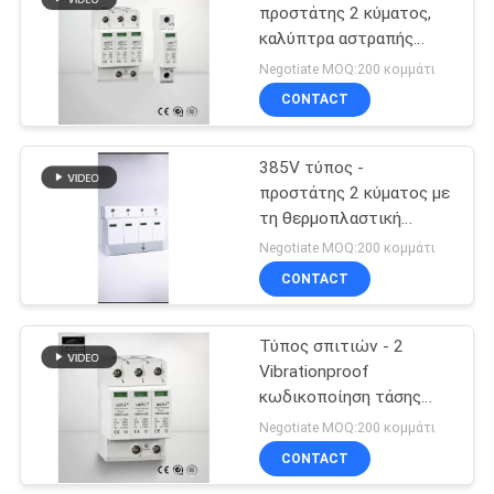
προστάτης 2 κύματος,
καλύπτρα αστραπής
μεταλλικών οξειδίων
Negotiate MOQ:200 κομμάτι
CONTACT
385V τύπος -
προστάτης 2 κύματος με
τη θερμοπλαστική
κατοικία
Negotiate MOQ:200 κομμάτι
CONTACT
Τύπος σπιτιών - 2
Vibrationproof
κωδικοποίηση τάσης
προστάτη 3P κύματος
Negotiate MOQ:200 κομμάτι
CONTACT