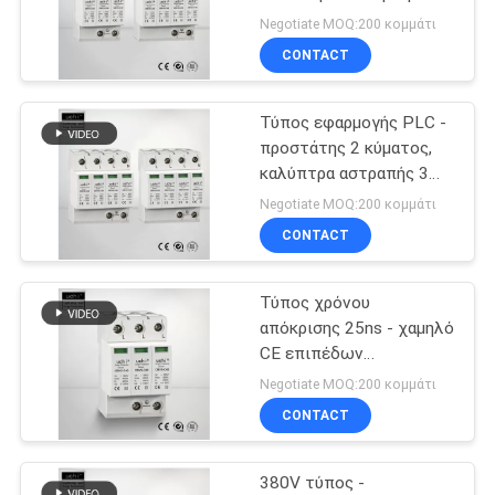
εφαρμογές σημάτων
SITEMAP
Negotiate MOQ:200 κομμάτι
CONTACT
PRIVACY
Τύπος εφαρμογής PLC -
POLICY
προστάτης 2 κύματος,
καλύπτρα αστραπής 3
φάσης
Negotiate MOQ:200 κομμάτι
CONTACT
Τύπος χρόνου
απόκρισης 25ns - χαμηλό
CE επιπέδων
προστασίας προστάτη 2
Negotiate MOQ:200 κομμάτι
κύματος εγκεκριμένο
CONTACT
380V τύπος -