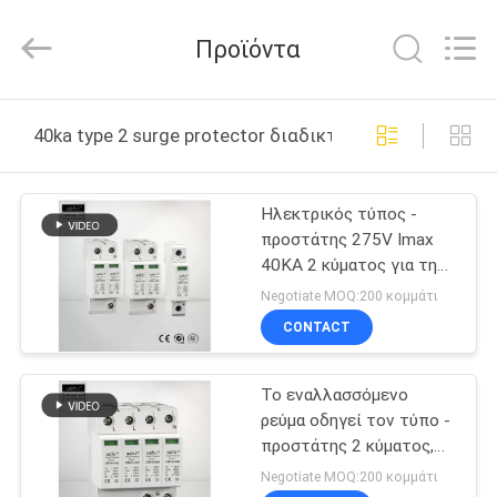
2026
Guangdong
Uchi
Προϊόντα
Technology
Co.,Ltd.
All
Rights
Reserved.
ΣΠΊΤΙ
40ka type 2 surge protector διαδικτυακή κατασκευή
ΠΡΟΪΌΝΤΑ
Ηλεκτρικός τύπος -
προστάτης 275V Imax
ΠΕΡΊΠΟΥ
40KA 2 κύματος για τη
ΕΜΕΊΣ
χαμηλή τάση
Negotiate MOQ:200 κομμάτι
CONTACT
ΓΎΡΟΣ
Το εναλλασσόμενο
ΕΡΓΟΣΤΑΣΊΩΝ
ρεύμα οδηγεί τον τύπο -
προστάτης 2 κύματος,
ΠΟΙΟΤΙΚΌΣ
σύστημα προστασίας
Negotiate MOQ:200 κομμάτι