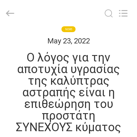
2026
Guangdong
Uchi
Technology
Co.,Ltd.
All
Rights
Reserved.
ΣΠΊΤΙ
NEWS
May 23, 2022
ΠΡΟΪΌΝΤΑ
Ο λόγος για την
αποτυχία υγρασίας
ΠΕΡΊΠΟΥ
της καλύπτρας
ΕΜΕΊΣ
αστραπής είναι η
ΓΎΡΟΣ
επιθεώρηση του
ΕΡΓΟΣΤΑΣΊΩΝ
προστάτη
ΣΥΝΕΧΟΥΣ κύματος
ΠΟΙΟΤΙΚΌΣ