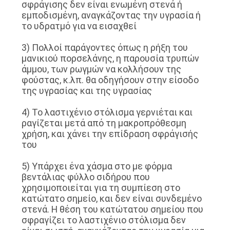
σφράγισης δεν είναι ενωμένη στενά ή
SITEMAP
εμποδισμένη, αναγκάζοντας την υγρασία ή
το υδρατμό για να εισαχθεί
PRIVACY
3) Πολλοί παράγοντες όπως η ρήξη του
μανικιού πορσελάνης, η παρουσία τρυπών
POLICY
άμμου, των ρωγμών να κολλήσουν της
φούστας, κ.λπ. θα οδηγήσουν στην είσοδο
της υγρασίας και της υγρασίας
4) Το λαστιχένιο στόλισμα γερνιέται και
ραγίζεται μετά από τη μακροπρόθεσμη
χρήση, και χάνει την επίδραση σφράγισής
του
5) Υπάρχει ένα χάσμα στο με φόρμα
βεντάλιας φύλλο σιδήρου που
χρησιμοποιείται για τη συμπίεση στο
κατώτατο σημείο, και δεν είναι συνδεμένο
στενά. Η θέση του κατώτατου σημείου που
σφραγίζει το λαστιχένιο στόλισμα δεν