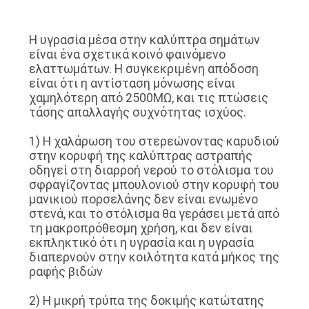
ΈΛΕΓΧΟΣ
Η υγρασία μέσα στην καλύπτρα σημάτων
ΜΑΣ
είναι ένα σχετικά κοινό φαινόμενο
ελαττωμάτων. Η συγκεκριμένη απόδοση
ΕΛΆΤΕ
είναι ότι η αντίσταση μόνωσης είναι
χαμηλότερη από 2500MΩ, και τις πτώσεις
ΣΕ
τάσης απαλλαγής συχνότητας ισχύος.
ΕΠΑΦΉ
1) Η χαλάρωση του στερεώνοντας καρυδιού
ΜΕ
στην κορυφή της καλύπτρας αστραπής
οδηγεί στη διαρροή νερού το στόλισμα του
σφραγίζοντας μπουλονιού στην κορυφή του
ΕΙΔΉΣΕΙΣ
μανικιού πορσελάνης δεν είναι ενωμένο
στενά, και το στόλισμα θα γεράσει μετά από
τη μακροπρόθεσμη χρήση, και δεν είναι
ΖΗΤΉΣΤΕ
εκπληκτικό ότι η υγρασία και η υγρασία
ΈΝΑ
διαπερνούν στην κοιλότητα κατά μήκος της
ραφής βιδών
ΑΠΌΣΠΑΣΜΑ
2) Η μικρή τρύπα της δοκιμής κατώτατης