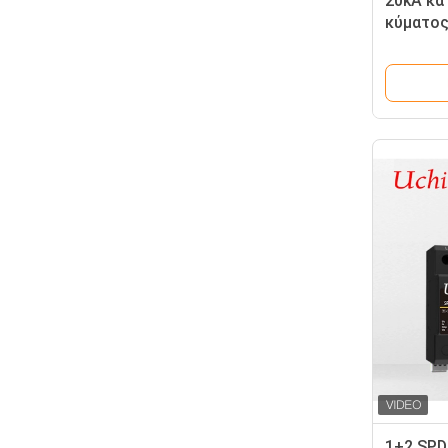
20kA κα
κύματος
1+2 SPD