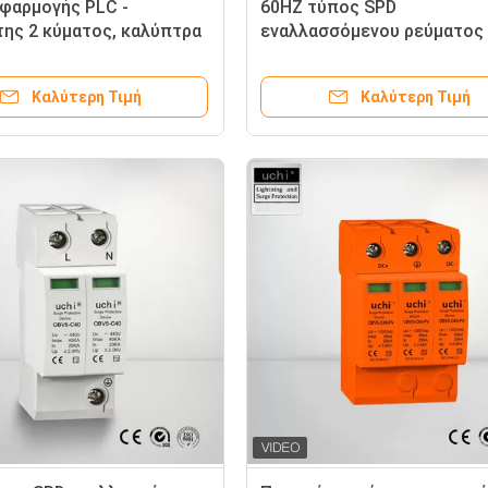
φαρμογής PLC -
60HZ τύπος SPD
ης 2 κύματος, καλύπτρα
εναλλασσόμενου ρεύματος -
ς 3 φάσης
καλύπτρα αστραπής
μετασχηματιστών 440V για
Καλύτερη Τιμή
Καλύτερη Τιμή
συστήματα UPS