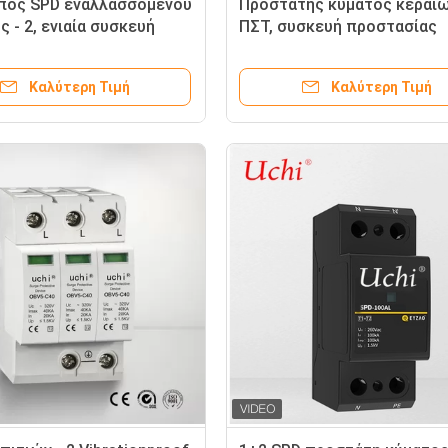
πος SPD εναλλασσόμενου
Προστάτης κύματος κεραι
 - 2, ενιαία συσκευή
ΠΣΤ, συσκευή προστασίας
ίας αστραπής γραμμών
αστραπής βροντής
Καλύτερη Τιμή
Καλύτερη Τιμή