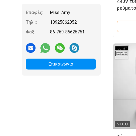
440V τύ
ρεύματος
Επαφές:
Miss. Amy
προστασ
Τηλ.::
13925862052
Φαξ:
86-769-85625751
Επικοινωνία