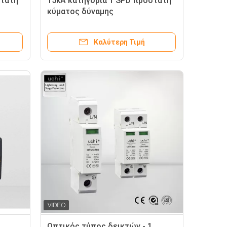
στάτη
15kA κατηγορία 1 SPD προστάτη
κύματος δύναμης
Καλύτερη Τιμή
Οπτικός τύπος δεικτών - 1