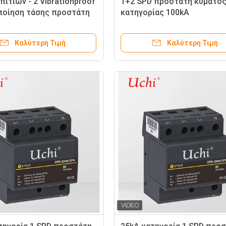
ιτιών - 2 Vibrationproof
1+2 SPD προστάτη κύματο
οίηση τάσης προστάτη
κατηγορίας 100kA
τος
Καλύτερη Τιμή
Καλύτερη Τιμή