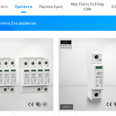
Μας Ελάτε Σε Επαφ
Σπίτι
Προϊόντα
Περίπου Εμείς
Ει
Ή Με
οϊόντα Στο Διαδίκτυο