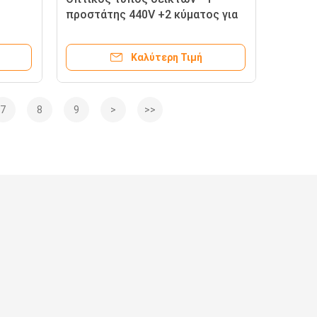
προστάτης 440V +2 κύματος για
την προστασία αστραπής
Καλύτερη Τιμή
7
8
9
>
>>