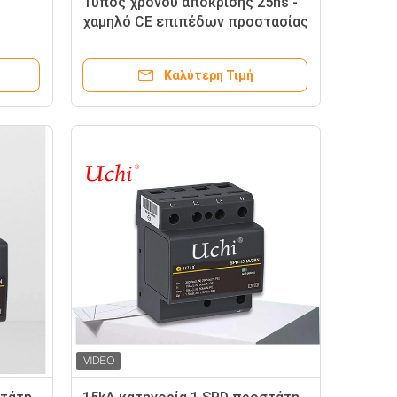
ς
Τύπος χρόνου απόκρισης 25ns -
χαμηλό CE επιπέδων προστασίας
προστάτη 2 κύματος εγκεκριμένο
Καλύτερη Τιμή