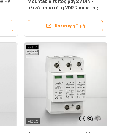
ών PV
Mountable τύπος ραγών DIN -
υλικό προστάτη VDR 2 κύματος
για τις τηλεπικοινωνίες
Καλύτερη Τιμή