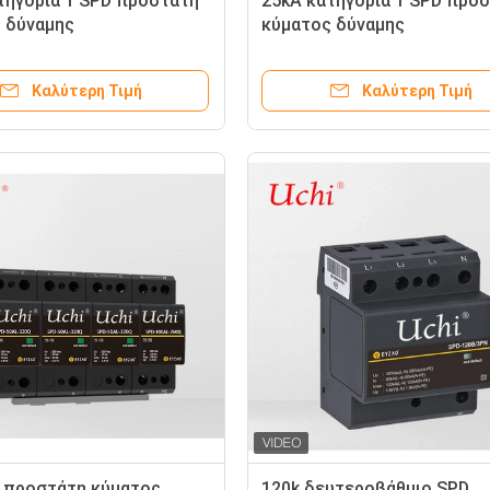
τηγορία 1 SPD προστάτη
25kA κατηγορία 1 SPD προ
 δύναμης
κύματος δύναμης
Καλύτερη Τιμή
Καλύτερη Τιμή
 προστάτη κύματος
120k δευτεροβάθμιο SPD