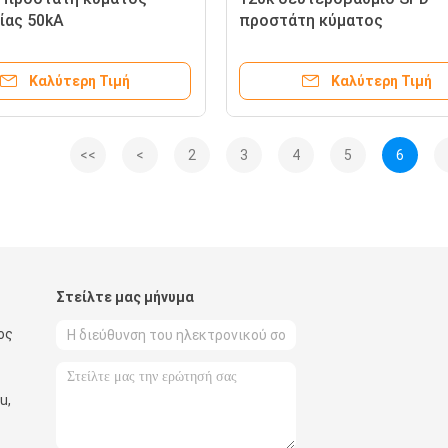
ίας 50kA
προστάτη κύματος
Καλύτερη Τιμή
Καλύτερη Τιμή
<<
<
2
3
4
5
6
Στείλτε μας μήνυμα
ος
u,