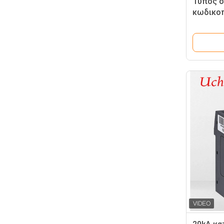
Τύπος σπ
κωδικοπ
3P κύμα