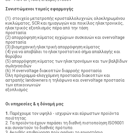
Συνιστώμενοι τομείς εφαρμογής
(1). στοιχείο μετατροπής κρυσταλλολυχνιών, ολοκληρωμένου
κυκλώματος, SCR και ημιαγωγών και ποικίλος ηλεκτρονικός,
ηλεκτρικός εξοπλισμός πέρα από την τάση
προστασία
(2) απορρόφηση κύματος εγχώριων συσκευών και overvoltage
προστασία
(3) βιομηχανική ηλεκτρική απορρόφηση κύματος
(4) για να αποβάλει το ηλεκτροστατικό σήμα απαλλαγής και
θορύβου
(5) απορρόφηση κύματος των ηλεκτρονόμων και των βαλβίδων
σωληνοειδών
(6). Η overvoltage διακοπτών διαρροής προστασία
Όλη πρόγραμμα-ελεγχόμενη προστασία διακοπτών και
αστραπής landowners η τηλέφωνο και overvoltage προστασία
των επικοινωνιών
εξοπλισμός
Οι υπηρεσίες & η δύναμή μας
1.
Παρέχουμε τον υψηλό - ισχυρών και εύρωστων προϊόντα
ποιότητας.
2. Τα προϊόντα έχουν περάσει τη διεθνή πιστοποίηση ISO9001
και συναντούν το διεθνές πρότυπο.
3. Ακριβής επιθεώρηση πρίν αφήνει το εργοστάσιο.