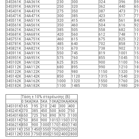
34S361K
34A361K
230
300
324
396
59
34S391K
34A391K
250
320
362
440
65
34S431K
34A431K
275
350
387
473
71
34S471K
34A471K
300
385
423
517
77
34S511K
34A511K
320
415
459
561
84
34S561K
34A561K
350
460
504
616
92
34S621K
34A621K
385
505
558
682
10
34S681K
34A681K
420
560
612
748
11
34S751K
34A751K
460
615
675
825
12
34S781K
34A781K
485
640
702
858
12
34S821K
34A821K
510
670
738
902
13
34S911K
34A911K
550
745
819
1001
15
34S951K
34A951K
575
760
855
1045
15
34S102K
34A102K
625
825
900
1100
16
34S112K
34A112K
680
895
990
1210
18
34S122K
34A122K
750
980
1150
1320
19
34S142K
34A142K
850
1120
1315
1540
23
34S162K
34A162K
1000
1320
1550
1760
26
34S182K
34A182K
1100
1485
1700
1980
29
Τάση ± 10% στερέωσης (Β)
0.5KA
3KA
5KA
10KA
20KA
40KA
34S101K
165
195
210
240
300
400
34S241K
370
385
450
500
600
750
34S431K
650
725
760
890
970
1100
34S511K
750
850
900
1015
1150
1370
34S621K
850
900
1000
1170
1450
1740
34S911K
1250
1450
1550
1750
2000
2250
34S112K
1550
1750
1850
2150
2400
2800