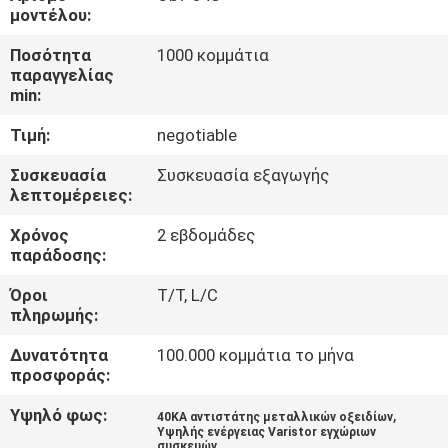
ΈΛΕΓΧΟΣ
μοντέλου:
Ποσότητα
1000 κομμάτια
ΜΑΣ
παραγγελίας
min:
ΕΛΆΤΕ
Τιμή:
negotiable
ΣΕ
ΕΠΑΦΉ
Συσκευασία
Συσκευασία εξαγωγής
λεπτομέρειες:
ΜΕ
Χρόνος
2 εβδομάδες
παράδοσης:
ΕΙΔΉΣΕΙΣ
Όροι
T/T, L/C
πληρωμής:
ΖΗΤΉΣΤΕ
Δυνατότητα
100.000 κομμάτια το μήνα
ΈΝΑ
προσφοράς:
ΑΠΌΣΠΑΣΜΑ
Υψηλό φως:
,
40KA αντιστάτης μεταλλικών οξειδίων
Υψηλής ενέργειας Varistor εγχώριων
συσκευών