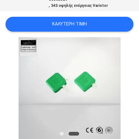
,
SITEMAP
34S υψηλής ενέργειας Varistor
ΚΑΛΎΤΕΡΗ ΤΙΜΉ
PRIVACY
POLICY