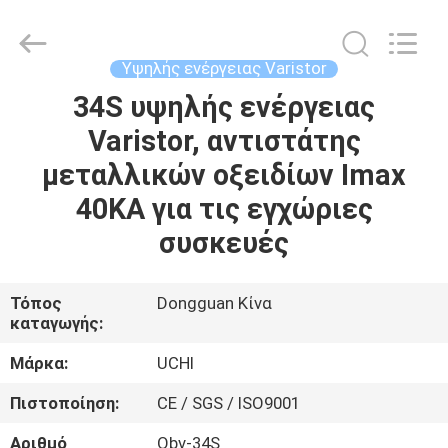
2026
Guangdong
Uchi
Technology
Co.,Ltd.
Υψηλής ενέργειας Varistor
All
Rights
Reserved.
34S υψηλής ενέργειας
ΣΠΊΤΙ
Varistor, αντιστάτης
ΠΡΟΪΌΝΤΑ
μεταλλικών οξειδίων Imax
40KA για τις εγχώριες
ΠΕΡΊΠΟΥ
συσκευές
ΕΜΕΊΣ
Τόπος
Dongguan Κίνα
καταγωγής:
ΓΎΡΟΣ
ΕΡΓΟΣΤΑΣΊΩΝ
Μάρκα:
UCHI
Πιστοποίηση:
CE / SGS / ISO9001
ΠΟΙΟΤΙΚΌΣ
Αριθμό
Obv-34S