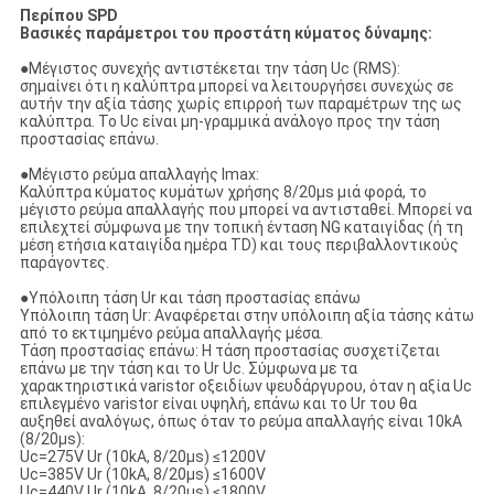
Περίπου SPD
Βασικές παράμετροι του προστάτη κύματος δύναμης:
●Μέγιστος συνεχής αντιστέκεται την τάση Uc (RMS):
σημαίνει ότι η καλύπτρα μπορεί να λειτουργήσει συνεχώς σε
αυτήν την αξία τάσης χωρίς επιρροή των παραμέτρων της ως
καλύπτρα. Το Uc είναι μη-γραμμικά ανάλογο προς την τάση
προστασίας επάνω.
●Μέγιστο ρεύμα απαλλαγής Imax:
Καλύπτρα κύματος κυμάτων χρήσης 8/20μs μιά φορά, το
μέγιστο ρεύμα απαλλαγής που μπορεί να αντισταθεί. Μπορεί να
επιλεχτεί σύμφωνα με την τοπική ένταση NG καταιγίδας (ή τη
μέση ετήσια καταιγίδα ημέρα TD) και τους περιβαλλοντικούς
παράγοντες.
●Υπόλοιπη τάση Ur και τάση προστασίας επάνω
Υπόλοιπη τάση Ur: Αναφέρεται στην υπόλοιπη αξία τάσης κάτω
από το εκτιμημένο ρεύμα απαλλαγής μέσα.
Τάση προστασίας επάνω: Η τάση προστασίας συσχετίζεται
επάνω με την τάση και το Ur Uc. Σύμφωνα με τα
χαρακτηριστικά varistor οξειδίων ψευδάργυρου, όταν η αξία Uc
επιλεγμένο varistor είναι υψηλή, επάνω και το Ur του θα
αυξηθεί αναλόγως, όπως όταν το ρεύμα απαλλαγής είναι 10kA
(8/20μs):
Uc=275V Ur (10kA, 8/20μs) ≤1200V
Uc=385V Ur (10kA, 8/20μs) ≤1600V
Uc=440V Ur (10kA, 8/20μs) ≤1800V