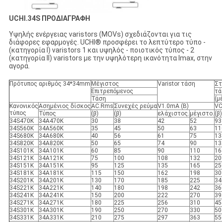
UCHI.34S ΠΡΟΔΙΑΓΡΑΦΗ
Υψηλής ενέργειας varistors (MOVs) σχεδιάζονται για τις
διάφορες εφαρμογές. UCHI® προσφέρει το λεπτύτερο τύπο -
(κατηγορία Ι) varistors 1 και υψηλός - ποιοτικός τύπος - 2
(κατηγορία ΙΙ) varistors με την υψηλότερη ικανότητα Imax, στην
αγορά.
Πρότυπος αριθμός 34*34mm
Μέγιστος
Varistor τάση
Σ
Επιτρεπόμενος
τά
Τάση
(μ
Κανονικός
Ασημένιος δίσκος
AC.Rms
Συνεχές ρεύμα
V1.0mA (Β)
V
τύπος
Τύπος
(β)
(β)
ελάχιστος.
μέγιστο.
(β)
34S470K
34A470K
30
38
42
52
93
34S560K
34A560K
35
45
50
63
11
34S680K
34A680K
40
56
61
75
13
34S820K
34A820K
50
65
74
90
13
34S101K
34A101K
60
85
90
110
16
34S121K
34A121K
75
100
108
132
20
34S151K
34A151K
95
125
135
165
25
34S181K
34A181K
115
150
162
198
30
34S201K
34A201K
130
170
185
225
34
34S221K
34A221K
140
180
198
242
36
34S241K
34A241K
150
200
222
270
39
34S271K
34A271K
180
225
256
310
45
34S301K
34A301K
190
250
270
330
50
34S331K
34A331K
210
275
297
363
55