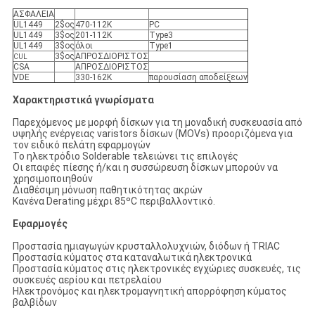
ΑΣΦΑΛΕΙΑ
UL1449
2$ος
470-112K
PC
UL1449
3$ος
201-112K
Type3
UL1449
3$ος
όλοι
Type1
3$ος
ΑΠΡΟΣΔΙΟΡΙΣΤΟΣ
CUL
CSA
ΑΠΡΟΣΔΙΟΡΙΣΤΟΣ
VDE
330-162K
παρουσίαση αποδείξεων
Χαρακτηριστικά γνωρίσματα
Παρεχόμενος με μορφή δίσκων για τη μοναδική συσκευασία από
υψηλής ενέργειας varistors δίσκων (MOVs) προοριζόμενα για
τον ειδικό πελάτη εφαρμογών
Το ηλεκτρόδιο Solderable τελειώνει τις επιλογές
Οι επαφές πίεσης ή/και η συσσώρευση δίσκων μπορούν να
χρησιμοποιηθούν
Διαθέσιμη μόνωση παθητικότητας ακρών
Κανένα Derating μέχρι 85ºC περιβαλλοντικό.
Εφαρμογές
Προστασία ημιαγωγών κρυσταλλολυχνιών, διόδων ή TRIAC
Προστασία κύματος στα καταναλωτικά ηλεκτρονικά
Προστασία κύματος στις ηλεκτρονικές εγχώριες συσκευές, τις
συσκευές αερίου και πετρελαίου
Ηλεκτρονόμος και ηλεκτρομαγνητική απορρόφηση κύματος
βαλβίδων