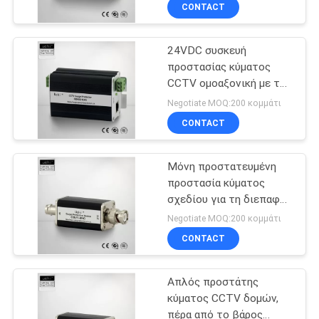
σύνδεσης RS422
ΈΛΕΓΧΟΣ
CONTACT
24VDC συσκευή
ΜΑΣ
22
προστασίας κύματος
ΕΛΆΤΕ
CCTV ομοαξονική με την
Συσκευή
ΣΕ
κατάλληλη εγκατάσταση
Negotiate MOQ:200 κομμάτι
προστασίας
ΕΠΑΦΉ
CONTACT
ΣΥΝΕΧΟΥΣ κύματος
ΜΕ
Μόνη προστατευμένη
προστασία κύματος
ΕΙΔΉΣΕΙΣ
σχεδίου για τη διεπαφή
20
Imax 20KA συστημάτων
Negotiate MOQ:200 κομμάτι
BNC CCTV
Συσκευή
ΖΗΤΉΣΤΕ
CONTACT
ΈΝΑ
προστασίας
Απλός προστάτης
ΑΠΌΣΠΑΣΜΑ
κύματος
κύματος CCTV δομών,
πέρα από το βάρος