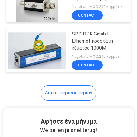
οδηγήσεων
προστάτη 203g τάσης
SITEMAP
Negotiate MOQ:200 κομμάτι/κομμάτια
CONTACT
20
PRIVACY
Τύπος - 1
SPD DPR Gigabit
POLICY
Ethernet προστάτη
προστάτης +2
κύματος 1000M
κύματος
Negotiate MOQ:200 κομμάτι
CONTACT
20
Δείτε περισσότερων
Τύπος - προστάτης
2 κύματος
Αφήστε ένα μήνυμα
We bellen je snel terug!