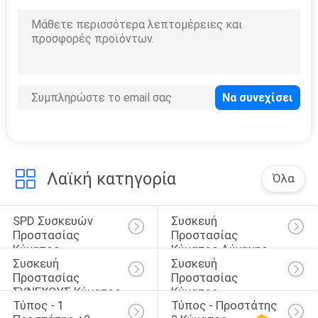
10
Προστάτης
κύματος PV
Λαϊκή κατηγορία
Όλα
10
Προστασία
SPD Συσκευών 
Συσκευή 
Προστασίας 
Προστασίας 
κύματος MOV
Κύματος
Κύματος Δύναμης
Συσκευή 
Συσκευή 
Προστασίας 
Προστασίας 
ΣΥΝΕΧΟΥΣ Κύματος
Κύματος 
Τύπος - 1 
Τύπος - Προστάτης 
Οδηγήσεων