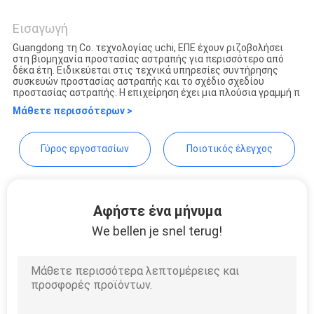
Guangdong Uchi Technology
SITEMAP
Co.,Ltd
Εισαγωγή
Guangdong τη Co. τεχνολογίας uchi, ΕΠΕ έχουν ριζοβολήσει
PRIVACY
στη βιομηχανία προστασίας αστραπής για περισσότερο από
δέκα έτη. Ειδικεύεται στις τεχνικά υπηρεσίες συντήρησης
συσκευών προστασίας αστραπής και το σχέδιο σχεδίου
POLICY
προστασίας αστραπής. Η επιχείρηση έχει μια πλούσια γραμμή π
Μάθετε περισσότερων >
Γύρος εργοστασίων
Ποιοτικός έλεγχος
Αφήστε ένα μήνυμα
We bellen je snel terug!