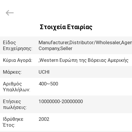
2026
Guangdong
Uchi
Technology
Co.,Ltd.
All
Rights
Στοιχεία Εταιρίας
Reserved.
ΣΠΊΤΙ
Είδος
Manufacturer,Distributor/Wholesaler,Agen
ΠΡΟΪΌΝΤΑ
Επιχείρησης:
Company,Seller
Κύρια Αγορά:
,Western Ευρώπη της Βόρειας Αμερικής
ΠΕΡΊΠΟΥ
Μάρκες:
UCHI
ΕΜΕΊΣ
Αριθμός
400~500
Υπαλλήλων:
ΓΎΡΟΣ
Ετήσιες
10000000-20000000
ΕΡΓΟΣΤΑΣΊΩΝ
πωλήσεις:
Ιδρύθηκε
2002
ΠΟΙΟΤΙΚΌΣ
Έτος: